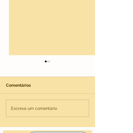
Comentários
Keara
Matza
Escreva um comentário