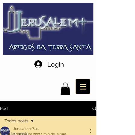
Login
Post
Todos posts
Jerusalem Plus
Todos posts
1 de nov. de 2021
1 min de leitura