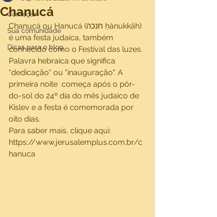
Chanucá
Começar
Chanucá ou Hanucá (חנכה ḥănukkāh) 
Sua comunidade
é uma festa judaica, também 
Dicas para o blog
conhecido como o Festival das luzes. 
Palavra hebraica que significa 
"dedicação" ou "inauguração". A 
primeira noite  começa após o pôr-
do-sol do 24º dia do mês judaico de 
Kislev e a festa é comemorada por 
oito dias. 
Para saber mais, clique aqui:
https://www.jerusalemplus.com.br/c
hanuca