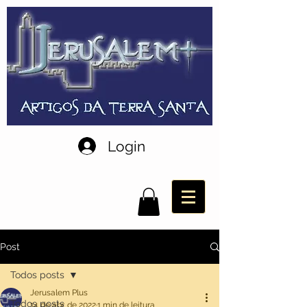
Login
Post
Todos posts
Jerusalem Plus
Todos posts
14 de abr. de 2022
1 min de leitura