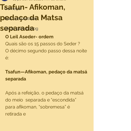
Tsafun- Afikoman,
Começar
pedaço da Matsa
Sua comunidade
separada
Dicas para o blog
O Leil Aseder- ordem 
Quais são os 15 passos do Seder ?
O décimo segundo passo dessa noite 
é:
Tsafun—Afikoman, pedaço da matsá 
separada
Após a refeição, o pedaço da matsá 
do meio  separada e “escondida” 
para afikoman, “sobremesa” é 
retirada e 