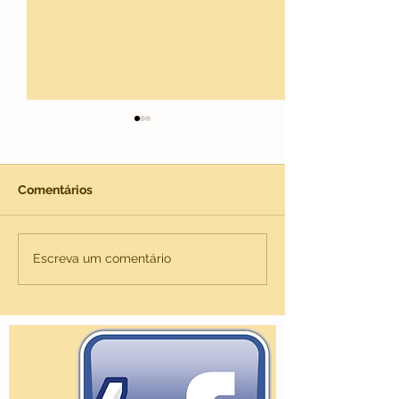
Comentários
Keara
Matza
Escreva um comentário