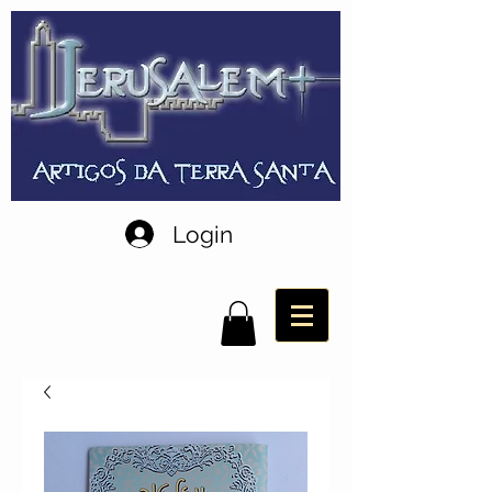
Login