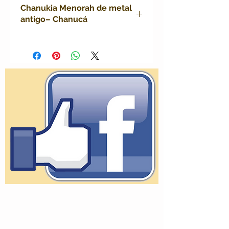
Chanukia Menorah de metal
antigo– Chanucá
chanukia antigo metal, menorah
judaica chanucá