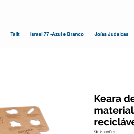
Talit
Israel 77 -Azul e Branco
Joías Judaicas
Keara d
material
recicláv
SKU: 00AP01