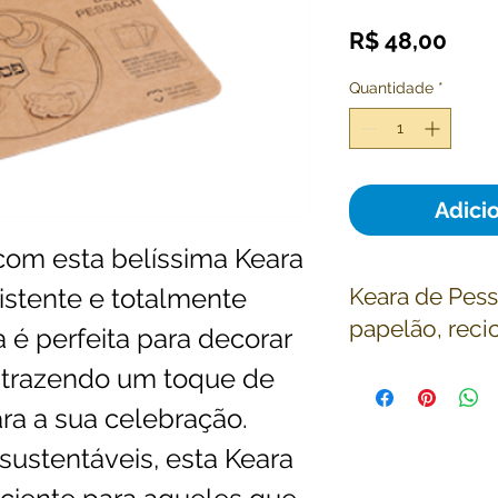
Pre
R$ 48,00
Quantidade
*
Adici
om esta belíssima Keara 
istente e totalmente 
Keara de Pess
papelão, reci
 é perfeita para decorar 
 trazendo um toque de 
Keara de Pessach, m
reciclavel.
ra a sua celebração. 
sustentáveis, esta Keara 