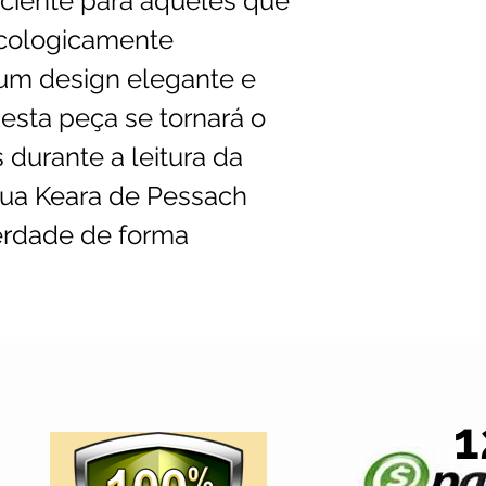
iente para aqueles que 
cologicamente 
um design elegante e 
esta peça se tornará o 
durante a leitura da 
ua Keara de Pessach 
erdade de forma 
1