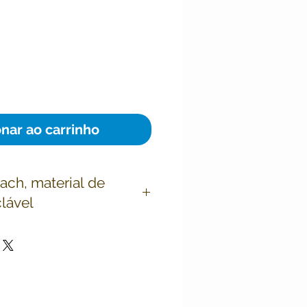
ço
onar ao carrinho
ach, material de
clável
aterial de papelão, totalmente