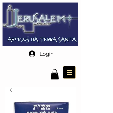
Login