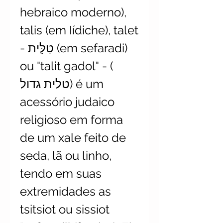
hebraico moderno),
talis (em Iídiche), talet
- טַלֵּית (em sefaradi)
ou "talit gadol" - (
טלית גדול) é um
acessório judaico
religioso em forma
de um xale feito de
seda, lã ou linho,
tendo em suas
extremidades as
tsitsiot ou sissiot