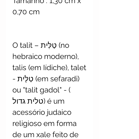
Tamanho : 1,30 cm x
0,70 cm
O talit – טַלִּית (no
hebraico moderno),
talis (em Iídiche), talet
- טַלֵּית (em sefaradi)
ou "talit gadol" - (
טלית גדול) é um
acessório judaico
religioso em forma
de um xale feito de