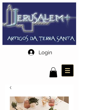
Login