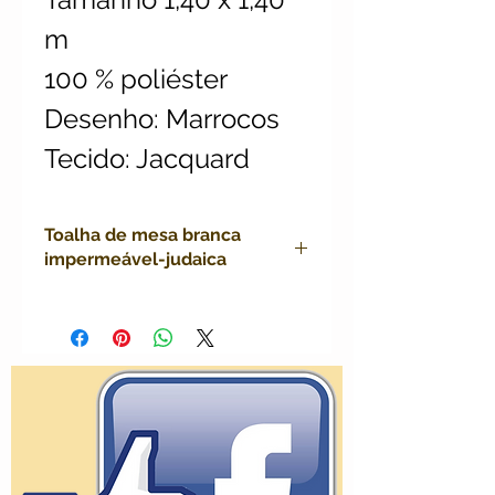
m
100 % poliéster
Desenho: Marrocos
Tecido: Jacquard
Toalha de mesa branca
impermeável-judaica
toalha poliéster impermeável
judaica, mesa rosh hashana,