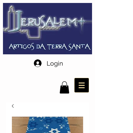
Login