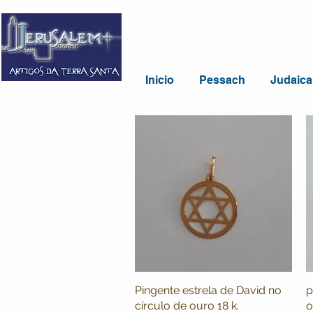
Inicio
Pessach
Judaica
Pingente estrela de David no
Visualização rápida
p
círculo de ouro 18 k.
o