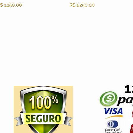
reço
Preço
$ 1.150,00
R$ 1.250,00
1