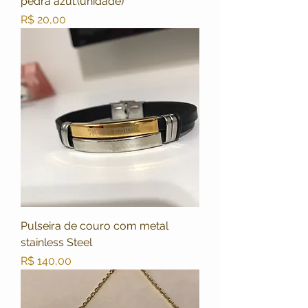
pedra azul.(unidade)
Preço
R$ 20,00
Pulseira de couro com metal
stainless Steel
Preço
R$ 140,00