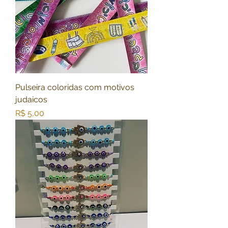
Pulseira coloridas com motivos
judaicos
Preço
R$ 5,00