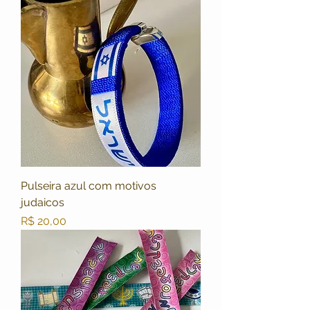
Pulseira azul com motivos
judaicos
Preço
R$ 20,00