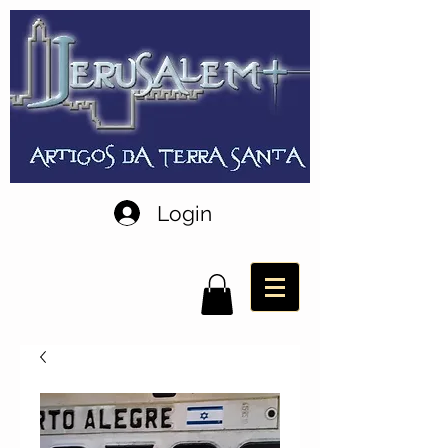
Login