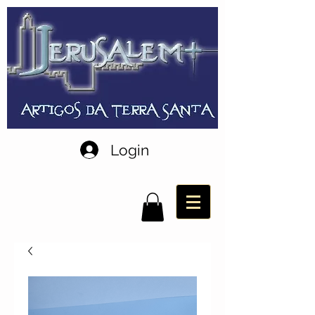
Login