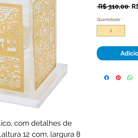
Pr
 R$ 310,00 
R
no
Quantidade
*
Adici
lico, com detalhes de
altura 12 com, largura 8