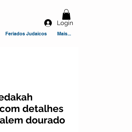
Login
Feriados Judaicos
Mais...
sedakah
, com detalhes
salem dourado