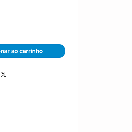
ço
onar ao carrinho