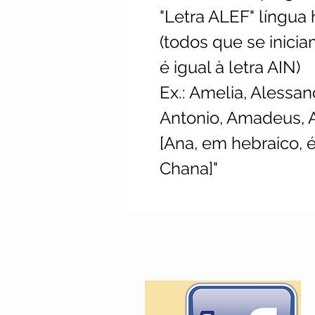
"Letra ALEF" língua 
(todos que se inicia
é igual à letra AIN)
Ex.: Amelia, Alessan
Antonio, Amadeus, A
[Ana, em hebraico, 
Chana]"