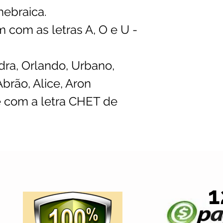
hebraica.
m com as letras A, O e U -
dra, Orlando, Urbano,
brão, Alice, Aron
é com a letra CHET de
1