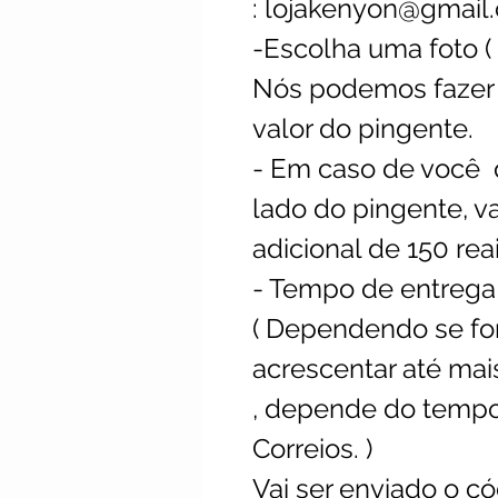
: lojakenyon@gmail
-Escolha uma foto 
Nós podemos fazer 
valor do pingente.
- Em caso de você q
lado do pingente, va
adicional de 150 reai
- Tempo de entrega a
( Dependendo se f
acrescentar até mais
, depende do tempo
Correios. )
Vai ser enviado o c