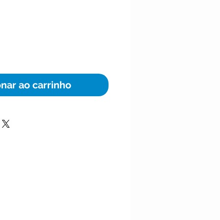
ço
onar ao carrinho