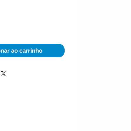
eço
onar ao carrinho