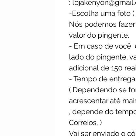
: lojakenyon@gmail
-Escolha uma foto 
Nós podemos fazer 
valor do pingente.
- Em caso de você q
lado do pingente, va
adicional de 150 reai
- Tempo de entrega a
( Dependendo se f
acrescentar até mais
, depende do tempo
Correios. )
Vai ser enviado o c