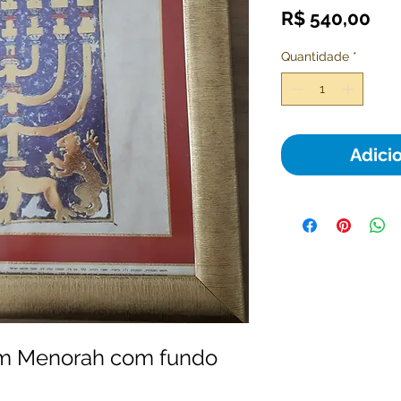
Pr
R$ 540,00
Quantidade
*
Adici
m Menorah com fundo