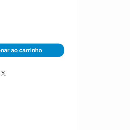
eço
onar ao carrinho