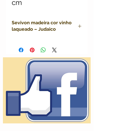
cm
Sevivon madeira cor vinho
laqueado – Judaico
sevivon madeira judaico, dreidel
chanuca