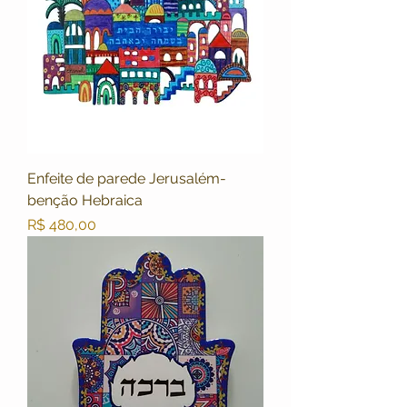
Enfeite de parede Jerusalém-
benção Hebraica
Preço
R$ 480,00