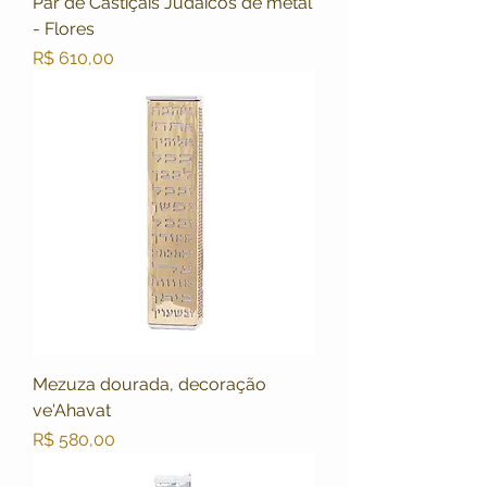
Par de Castiçais Judaicos de metal
- Flores
Preço
R$ 610,00
Mezuza dourada, decoração
ve'Ahavat
Preço
R$ 580,00