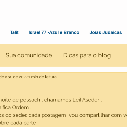
Talit
Israel 77 -Azul e Branco
Joías Judaicas
Sua comunidade
Dicas para o blog
 de abr. de 2022
1 min de leitura
 noite de pessach , chamamos Leil Aseder , 
ifica Ordem . 
s do seder, cada postagem  vou compartilhar com 
bre cada parte . 