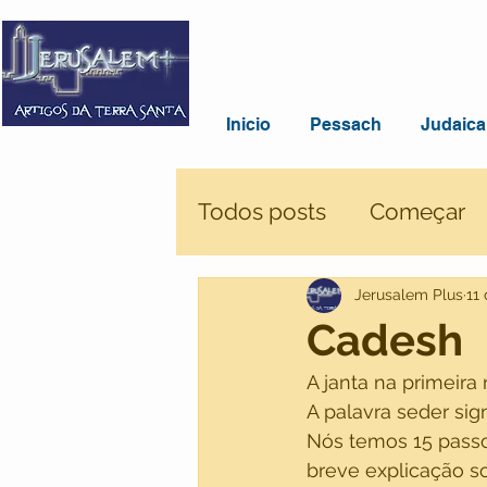
Inicio
Pessach
Judaica
Todos posts
Começar
Jerusalem Plus
11
Cadesh
A janta na primeira
A palavra seder sign
Nós temos 15 passo
breve explicação so