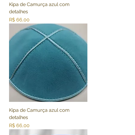
Kipa de Camurça azul com
detalhes
Preço
R$ 66,00
Kipa de Camurça azul com
detalhes
Preço
R$ 66,00