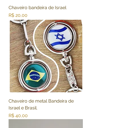
Chaveiro bandeira de Israel
Preço
R$ 20,00
Chaveiro de metal Bandeira de
Israel e Brasil.
Preço
R$ 40,00