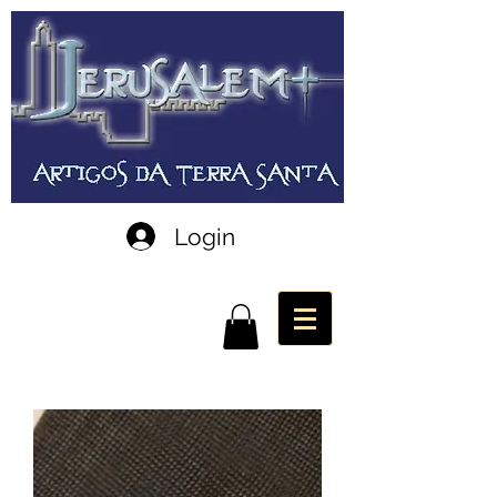
Login