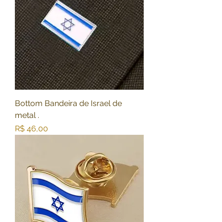
Bottom Bandeira de Israel de
metal .
Preço
R$ 46,00