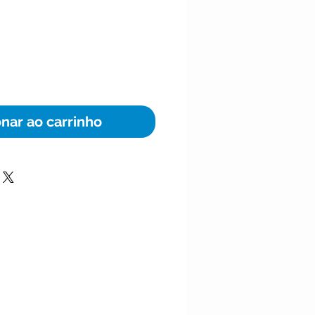
ço
onar ao carrinho