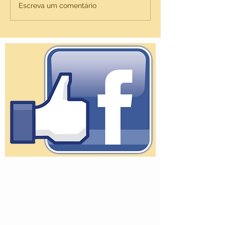
Organize seu b
Escreva um comentário
categorias