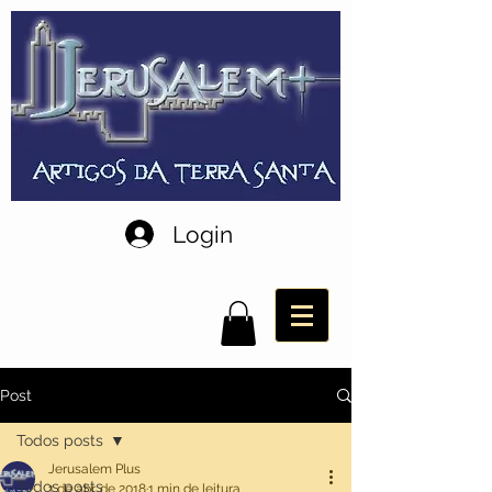
Login
Post
Todos posts
Jerusalem Plus
Todos posts
1 de abr. de 2018
1 min de leitura