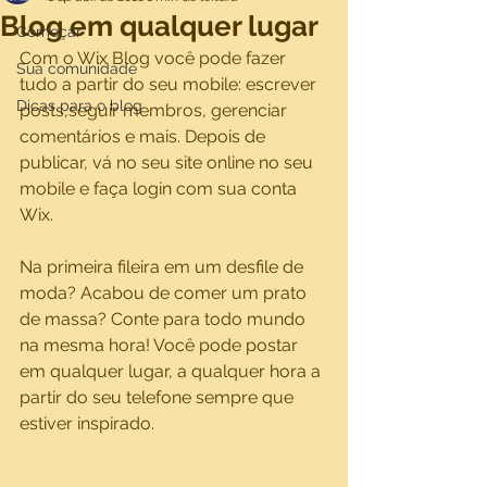
Blog em qualquer lugar
Começar
Com o Wix Blog você pode fazer 
Sua comunidade
tudo a partir do seu mobile: escrever 
Dicas para o blog
posts,seguir membros, gerenciar 
comentários e mais. Depois de 
publicar, vá no seu site online no seu 
mobile e faça login com sua conta 
Wix. 
Na primeira fileira em um desfile de 
moda? Acabou de comer um prato 
de massa? Conte para todo mundo 
na mesma hora! Você pode postar 
em qualquer lugar, a qualquer hora a 
partir do seu telefone sempre que 
estiver inspirado. 