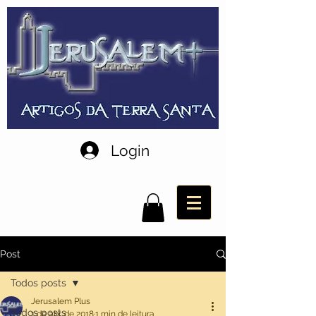
Login
Post
Todos posts
Jerusalem Plus
Todos posts
1 de abr. de 2018
1 min de leitura