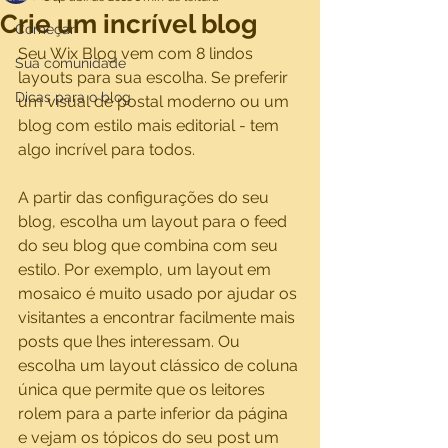
Crie um incrível blog
Começar
Seu Wix Blog vem com 8 lindos 
Sua comunidade
layouts para sua escolha. Se preferir 
Dicas para o blog
um visual de postal moderno ou um 
blog com estilo mais editorial - tem 
algo incrível para todos.
A partir das configurações do seu 
blog, escolha um layout para o feed 
do seu blog que combina com seu 
estilo. Por exemplo, um layout em 
mosaico é muito usado por ajudar os 
visitantes a encontrar facilmente mais 
posts que lhes interessam. Ou 
escolha um layout clássico de coluna 
única que permite que os leitores 
rolem para a parte inferior da página 
e vejam os tópicos do seu post um 