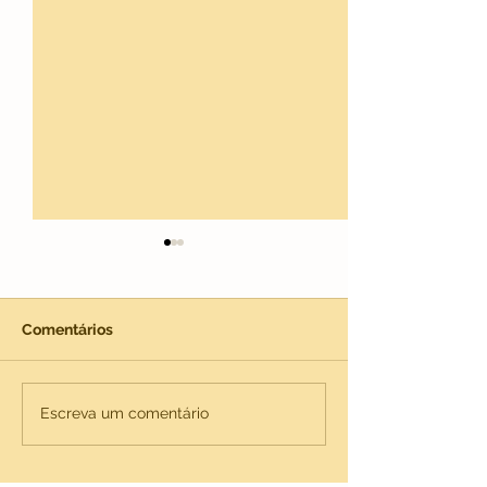
Comentários
Blog em qualquer lugar
Organize seu b
Escreva um comentário
categorias