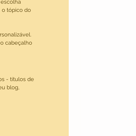
 escolha 
o tópico do 
sonalizável. 
no cabeçalho 
 - títulos de 
u blog, 