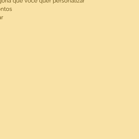
goria que você quer personalizar
ontos 
ar