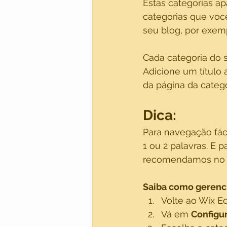
Estas categorias a
categorias que vo
seu blog, por exem
Cada categoria do s
Adicione um título
da página da catego
Dica: 
Para navegação fáci
1 ou 2 palavras. E
recomendamos no m
Saiba como gerenci
Volte ao Wix Ed
Vá em 
Configu